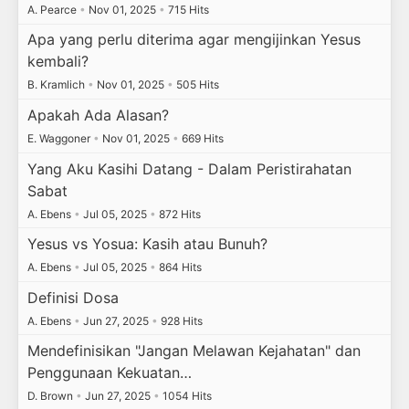
A. Pearce
•
Nov 01, 2025
•
715 Hits
Apa yang perlu diterima agar mengijinkan Yesus
kembali?
B. Kramlich
•
Nov 01, 2025
•
505 Hits
Apakah Ada Alasan?
E. Waggoner
•
Nov 01, 2025
•
669 Hits
Yang Aku Kasihi Datang - Dalam Peristirahatan
Sabat
A. Ebens
•
Jul 05, 2025
•
872 Hits
Yesus vs Yosua: Kasih atau Bunuh?
A. Ebens
•
Jul 05, 2025
•
864 Hits
Definisi Dosa
A. Ebens
•
Jun 27, 2025
•
928 Hits
Mendefinisikan "Jangan Melawan Kejahatan" dan
Penggunaan Kekuatan…
D. Brown
•
Jun 27, 2025
•
1054 Hits