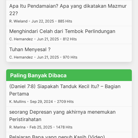
Apa Itu Pendamaian? Apa yang dikatakan Mazmur
22?
R. Wieland
•
Jun 22, 2025
•
885 Hits
Menghindari Celah dari Tembok Perlindungan
C. Hernandez
•
Jun 21, 2025
•
812 Hits
Tuhan Menyesal ?
C. Hernandez
•
Jun 21, 2025
•
970 Hits
Paling Banyak Dibaca
(Daniel 7:8) Siapakah Tanduk Kecil Itu? – Bagian
Pertama
K. Mullins
•
Sep 29, 2024
•
2709 Hits
seorang Depresan yang akhirnya menemukan
Peristirahatan
R. Marina
•
Feb 25, 2025
•
1478 Hits
Pelajaran Bapa yang penuh Kasih (Video)