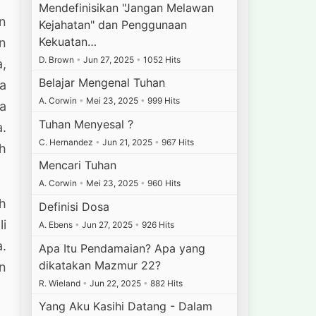
Mendefinisikan "Jangan Melawan
un
Kejahatan" dan Penggunaan
Kekuatan…
n
D. Brown
•
Jun 27, 2025
•
1052 Hits
a,
Belajar Mengenal Tuhan
a
A. Corwin
•
Mei 23, 2025
•
999 Hits
a
Tuhan Menyesal ?
a.
C. Hernandez
•
Jun 21, 2025
•
967 Hits
ah
Mencari Tuhan
A. Corwin
•
Mei 23, 2025
•
960 Hits
ah
Definisi Dosa
li
A. Ebens
•
Jun 27, 2025
•
926 Hits
a.
Apa Itu Pendamaian? Apa yang
dikatakan Mazmur 22?
n
R. Wieland
•
Jun 22, 2025
•
882 Hits
Yang Aku Kasihi Datang - Dalam