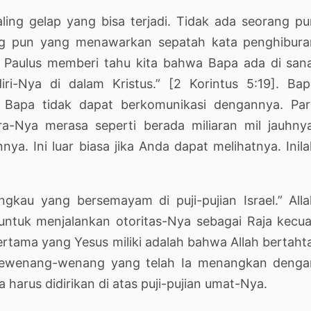
ling gelap yang bisa terjadi. Tidak ada seorang p
ng pun yang menawarkan sepatah kata penghibura
 Paulus memberi tahu kita bahwa Bapa ada di san
ri-Nya di dalam Kristus.” [2 Korintus 5:19]. Bap
 Bapa tidak dapat berkomunikasi dengannya. Par
a-Nya merasa seperti berada miliaran mil jauhny
ya. Ini luar biasa jika Anda dapat melihatnya. Inil
kau yang bersemayam di puji-pujian Israel.” All
ntuk menjalankan otoritas-Nya sebagai Raja kecua
ertama yang Yesus miliki adalah bahwa Allah bertaht
sewenang-wenang yang telah Ia menangkan denga
 harus didirikan di atas puji-pujian umat-Nya.