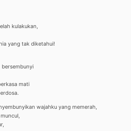
elah kulakukan,
nia yang tak diketahui!
n bersembunyi
perkasa mati
erdosa.
enyembunyikan wajahku yang memerah,
 muncul,
r,