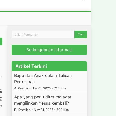
”
Berlangganan Informasi
Artikel Terkini
Bapa dan Anak dalam Tulisan
ts
Permulaan
A. Pearce
•
Nov 01, 2025
•
713 Hits
ng
Apa yang perlu diterima agar
g
mengijinkan Yesus kembali?
n
B. Kramlich
•
Nov 01, 2025
•
502 Hits