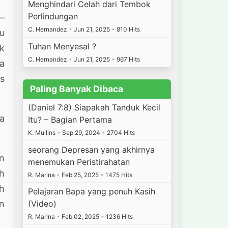
Menghindari Celah dari Tembok
Perlindungan
u—
C. Hernandez
•
Jun 21, 2025
•
810 Hits
u
Tuhan Menyesal ?
k
C. Hernandez
•
Jun 21, 2025
•
967 Hits
wa
s
Paling Banyak Dibaca
(Daniel 7:8) Siapakah Tanduk Kecil
da
Itu? – Bagian Pertama
K. Mullins
•
Sep 29, 2024
•
2704 Hits
seorang Depresan yang akhirnya
n
menemukan Peristirahatan
h
R. Marina
•
Feb 25, 2025
•
1475 Hits
h
Pelajaran Bapa yang penuh Kasih
n
(Video)
R. Marina
•
Feb 02, 2025
•
1236 Hits