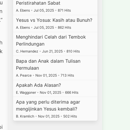
u
Peristirahatan Sabat
an
A. Ebens
•
Jul 05, 2025
•
871 Hits
”
Yesus vs Yosua: Kasih atau Bunuh?
A. Ebens
•
Jul 05, 2025
•
862 Hits
Menghindari Celah dari Tembok
ah
Perlindungan
k
C. Hernandez
•
Jun 21, 2025
•
810 Hits
Bapa dan Anak dalam Tulisan
Permulaan
A. Pearce
•
Nov 01, 2025
•
713 Hits
Apakah Ada Alasan?
E. Waggoner
•
Nov 01, 2025
•
666 Hits
Apa yang perlu diterima agar
mengijinkan Yesus kembali?
B. Kramlich
•
Nov 01, 2025
•
502 Hits
pi