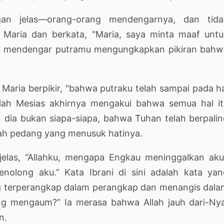
gan jelas—orang-orang mendengarnya, dan tida
 Maria dan berkata, "Maria, saya minta maaf unt
ya mendengar putramu mengungkapkan pikiran bahw
ria berpikir, "bahwa putraku telah sampai pada h
alah Mesias akhirnya mengakui bahwa semua hal it
dia bukan siapa-siapa, bahwa Tuhan telah berpali
alah pedang yang menusuk hatinya.
jelas, “Allahku, mengapa Engkau meninggalkan aku
nolong aku.” Kata Ibrani di sini adalah kata yan
 terperangkap dalam perangkap dan menangis dala
ng mengaum?” Ia merasa bahwa Allah jauh dari-Ny
n.