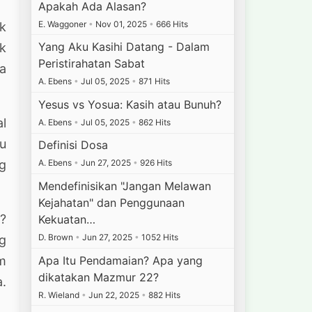
Apakah Ada Alasan?
E. Waggoner
•
Nov 01, 2025
•
666 Hits
k
Yang Aku Kasihi Datang - Dalam
uk
Peristirahatan Sabat
a
A. Ebens
•
Jul 05, 2025
•
871 Hits
Yesus vs Yosua: Kasih atau Bunuh?
al
A. Ebens
•
Jul 05, 2025
•
862 Hits
u
Definisi Dosa
ng
A. Ebens
•
Jun 27, 2025
•
926 Hits
Mendefinisikan "Jangan Melawan
Kejahatan" dan Penggunaan
?
Kekuatan…
D. Brown
•
Jun 27, 2025
•
1052 Hits
g
Apa Itu Pendamaian? Apa yang
m
dikatakan Mazmur 22?
a.
R. Wieland
•
Jun 22, 2025
•
882 Hits