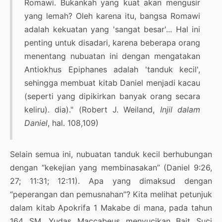
Romawi. Bukankah yang kuat akan mengusir
yang lemah? Oleh karena itu, bangsa Romawi
adalah kekuatan yang 'sangat besar'... Hal ini
penting untuk disadari, karena beberapa orang
menentang nubuatan ini dengan mengatakan
Antiokhus Epiphanes adalah 'tanduk kecil',
sehingga membuat kitab Daniel menjadi kacau
(seperti yang dipikirkan banyak orang secara
keliru). dia)." (Robert J. Weiland,
Injil dalam
Daniel
, hal. 108,109)
Selain semua ini, nubuatan tanduk kecil berhubungan
dengan “kekejian yang membinasakan” (Daniel 9:26,
27; 11:31; 12:11). Apa yang dimaksud dengan
“peperangan dan pemusnahan”? Kita melihat petunjuk
dalam kitab Apokrifa 1 Makabe di mana, pada tahun
164 SM, Yudas Maccabeus menyucikan Bait Suci