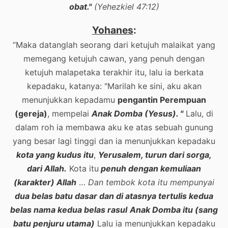
obat."
(Yehezkiel 47:12)
Yohanes
:
“Maka datanglah seorang dari ketujuh malaikat yang
memegang ketujuh cawan, yang penuh dengan
ketujuh malapetaka terakhir itu, lalu ia berkata
kepadaku, katanya: "Marilah ke sini, aku akan
menunjukkan kepadamu
pengantin Perempuan
(gereja)
, mempelai
Anak Domba (Yesus). "
Lalu, di
dalam roh ia membawa aku ke atas sebuah gunung
yang besar lagi tinggi dan ia menunjukkan kepadaku
kota yang kudus itu
,
Yerusalem, turun dari sorga,
dari Allah.
Kota itu
penuh dengan kemuliaan
(karakter) Allah
…
Dan tembok kota itu mempunyai
dua belas batu dasar dan di atasnya tertulis kedua
belas nama kedua belas rasul
Anak Domba itu (sang
batu penjuru utama)
Lalu ia menunjukkan kepadaku