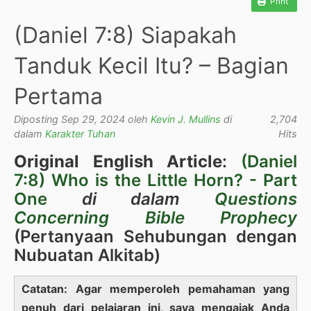
Print
(Daniel 7:8) Siapakah
Tanduk Kecil Itu? – Bagian
Pertama
Diposting Sep 29, 2024 oleh
Kevin J. Mullins
di
2,704
dalam
Karakter Tuhan
Hits
Original English Article
:
(Daniel
7:8) Who is the Little Horn? - Part
One
di dalam
Questions
Concerning Bible Prophecy
(Pertanyaan Sehubungan dengan
Nubuatan Alkitab)
Catatan: Agar memperoleh pemahaman yang
penuh dari pelajaran ini, saya mengajak Anda