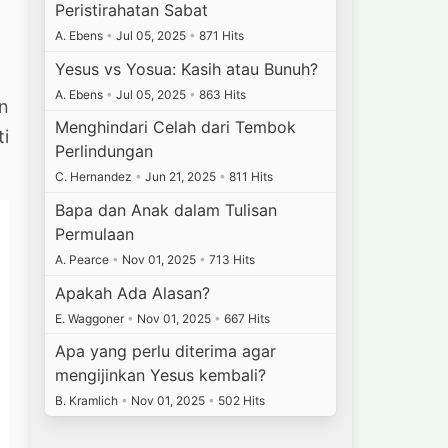
Peristirahatan Sabat
A. Ebens
•
Jul 05, 2025
•
871 Hits
Yesus vs Yosua: Kasih atau Bunuh?
A. Ebens
•
Jul 05, 2025
•
863 Hits
an
Menghindari Celah dari Tembok
ti
Perlindungan
C. Hernandez
•
Jun 21, 2025
•
811 Hits
Bapa dan Anak dalam Tulisan
Permulaan
A. Pearce
•
Nov 01, 2025
•
713 Hits
Apakah Ada Alasan?
E. Waggoner
•
Nov 01, 2025
•
667 Hits
Apa yang perlu diterima agar
mengijinkan Yesus kembali?
B. Kramlich
•
Nov 01, 2025
•
502 Hits