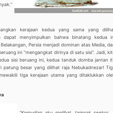
yak.”
bangkan kerajaan kedua yang sama yang diliha
a dapat menyimpulkan bahwa binatang kedua in
Belakangan, Persia menjadi dominan atas Media, d
ruang ini ”mengangkat dirinya di satu sisi”. Jadi, ki
dua sisi beruang ini, kedua tanduk domba jantan i
i patung besar yang dilihat raja Nebukadnezar! Ti
mewakili tiga kerajaan utama yang ditaklukkan ol
ya
“Kemudian aku melihat, tampak seekor