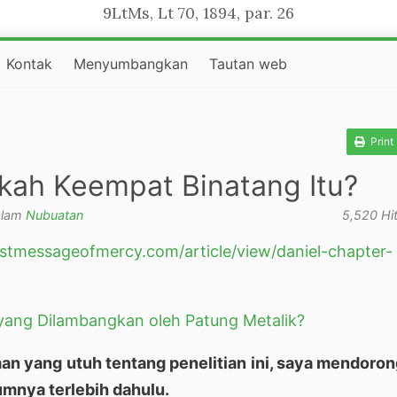
9LtMs, Lt 70, 1894, par. 26
Kontak
Menyumbangkan
Tautan web
Print
akah Keempat Binatang Itu?
alam
Nubuatan
5,520 Hi
lastmessageofmercy.com/article/view/daniel-chapter-
 yang Dilambangkan oleh Patung Metalik?
 yang utuh tentang penelitian ini, saya mendoro
mnya terlebih dahulu.