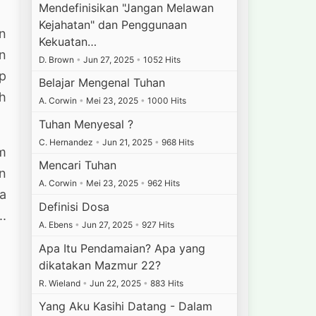
Mendefinisikan "Jangan Melawan
Kejahatan" dan Penggunaan
an
Kekuatan…
n
D. Brown
•
Jun 27, 2025
•
1052 Hits
up
Belajar Mengenal Tuhan
h
A. Corwin
•
Mei 23, 2025
•
1000 Hits
Tuhan Menyesal ?
C. Hernandez
•
Jun 21, 2025
•
968 Hits
m
Mencari Tuhan
n
A. Corwin
•
Mei 23, 2025
•
962 Hits
a
Definisi Dosa
..
A. Ebens
•
Jun 27, 2025
•
927 Hits
Apa Itu Pendamaian? Apa yang
dikatakan Mazmur 22?
R. Wieland
•
Jun 22, 2025
•
883 Hits
Yang Aku Kasihi Datang - Dalam