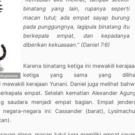
binatang yang lain, rupanya seperti
macan tutul; ada empat sayap burung
pada punggungnya, lagipula binatang itu
berkepala empat, dan kepadanya
diberikan kekuasaan.”
(Daniel 7:6)
Karena binatang ketiga ini mewakili keraja
ketiga yang sama yang diliha
 mewakili kerajaan Yunani. Daniel juga melihat bah
berkepala empat. Setelah kematian Alexander Agun
ng saudara menjadi empat bagian. Empat jendera
 negara-negara ini: Cassander (barat), Lysimachu
tan).
sayap elang, macan tutul juga memiliki empat saya