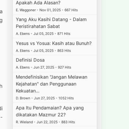
Apakah Ada Alasan?
E. Waggoner
•
Nov 01, 2025
•
667 Hits
ia
Yang Aku Kasihi Datang - Dalam
ng
Peristirahatan Sabat
A. Ebens
•
Jul 05, 2025
•
871 Hits
Yesus vs Yosua: Kasih atau Bunuh?
A. Ebens
•
Jul 05, 2025
•
863 Hits
Definisi Dosa
A. Ebens
•
Jun 27, 2025
•
927 Hits
Mendefinisikan "Jangan Melawan
Kejahatan" dan Penggunaan
h
Kekuatan…
D. Brown
•
Jun 27, 2025
•
1052 Hits
Apa Itu Pendamaian? Apa yang
di
dikatakan Mazmur 22?
g-
R. Wieland
•
Jun 22, 2025
•
883 Hits