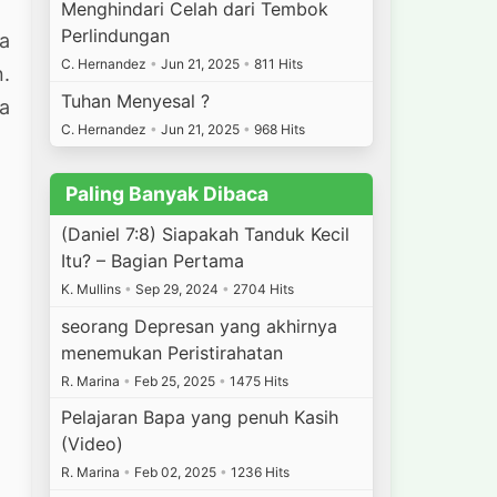
Menghindari Celah dari Tembok
Perlindungan
ga
C. Hernandez
•
Jun 21, 2025
•
811 Hits
n.
Tuhan Menyesal ?
wa
C. Hernandez
•
Jun 21, 2025
•
968 Hits
Paling Banyak Dibaca
(Daniel 7:8) Siapakah Tanduk Kecil
Itu? – Bagian Pertama
K. Mullins
•
Sep 29, 2024
•
2704 Hits
seorang Depresan yang akhirnya
menemukan Peristirahatan
R. Marina
•
Feb 25, 2025
•
1475 Hits
Pelajaran Bapa yang penuh Kasih
(Video)
R. Marina
•
Feb 02, 2025
•
1236 Hits