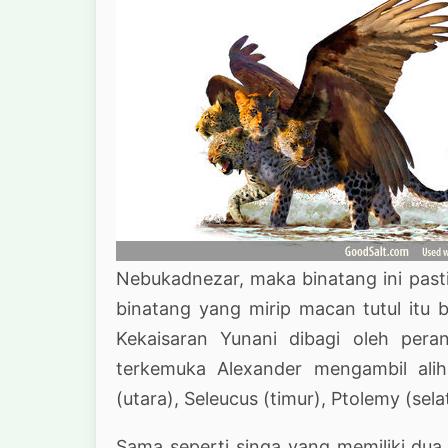
Nebukadnezar, maka binatang ini pasti
binatang yang mirip macan tutul itu 
Kekaisaran Yunani dibagi oleh pera
terkemuka Alexander mengambil alih
(utara), Seleucus (timur), Ptolemy (sela
Sama seperti singa yang memiliki dua 