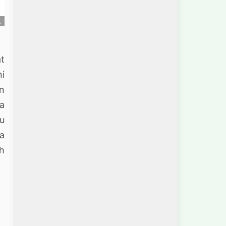
t
i
an
ta
tu
ga
eh