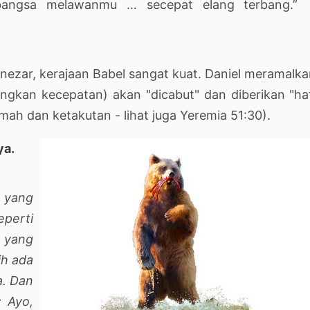
angsa melawanmu … secepat elang terbang.”
ezar, kerajaan Babel sangat kuat. Daniel meramalk
gkan kecepatan) akan "dicabut" dan diberikan "ha
mah dan ketakutan - lihat juga Yeremia 51:30).
ya.
g yang
perti
a yang
ih ada
a. Dan
: Ayo,