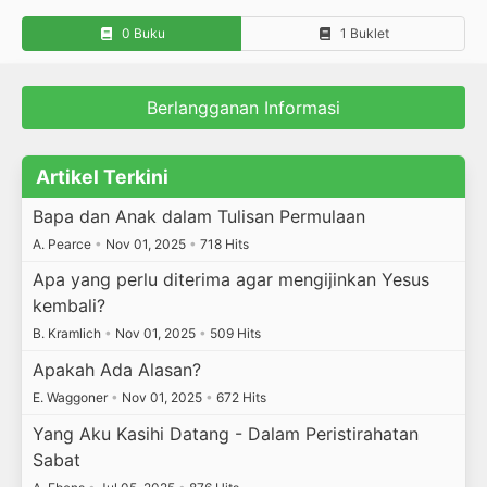
0 Buku
1 Buklet
Berlangganan Informasi
Artikel Terkini
Bapa dan Anak dalam Tulisan Permulaan
A. Pearce
•
Nov 01, 2025
•
718 Hits
Apa yang perlu diterima agar mengijinkan Yesus
kembali?
B. Kramlich
•
Nov 01, 2025
•
509 Hits
Apakah Ada Alasan?
E. Waggoner
•
Nov 01, 2025
•
672 Hits
Yang Aku Kasihi Datang - Dalam Peristirahatan
Sabat