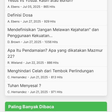
Yesus vs Yosua: Kasih atau Bunuh?
A. Ebens
•
Jul 05, 2025
•
865 Hits
Definisi Dosa
A. Ebens
•
Jun 27, 2025
•
929 Hits
Mendefinisikan "Jangan Melawan Kejahatan" dan
Penggunaan Kekuatan…
D. Brown
•
Jun 27, 2025
•
1056 Hits
Apa Itu Pendamaian? Apa yang dikatakan Mazmur
22?
R. Wieland
•
Jun 22, 2025
•
886 Hits
Menghindari Celah dari Tembok Perlindungan
C. Hernandez
•
Jun 21, 2025
•
813 Hits
Tuhan Menyesal ?
C. Hernandez
•
Jun 21, 2025
•
971 Hits
Paling Banyak Dibaca