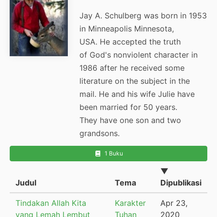
Jay A. Schulberg was born in 1953
in Minneapolis Minnesota,
USA. He accepted the truth
of God's nonviolent character in
1986 after he received some
literature on the subject in the
mail. He and his wife Julie have
been married for 50 years.
They have one son and two
grandsons.
1 Buku
▼
Judul
Tema
Dipublikasi
Tindakan Allah Kita
Karakter
Apr 23,
yang Lemah Lembut
Tuhan
2020