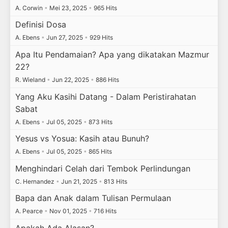
A. Corwin
•
Mei 23, 2025
•
965 Hits
Definisi Dosa
A. Ebens
•
Jun 27, 2025
•
929 Hits
Apa Itu Pendamaian? Apa yang dikatakan Mazmur
22?
R. Wieland
•
Jun 22, 2025
•
886 Hits
Yang Aku Kasihi Datang - Dalam Peristirahatan
Sabat
A. Ebens
•
Jul 05, 2025
•
873 Hits
Yesus vs Yosua: Kasih atau Bunuh?
A. Ebens
•
Jul 05, 2025
•
865 Hits
Menghindari Celah dari Tembok Perlindungan
C. Hernandez
•
Jun 21, 2025
•
813 Hits
Bapa dan Anak dalam Tulisan Permulaan
A. Pearce
•
Nov 01, 2025
•
716 Hits
Apakah Ada Alasan?