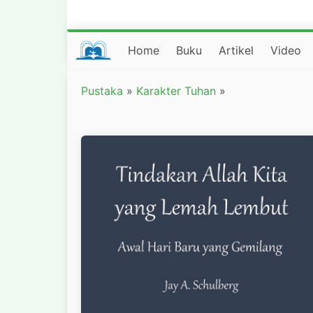
Home
Buku
Artikel
Video
Pustaka
»
Karakter Tuhan
»