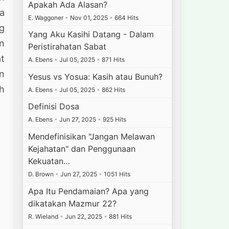
Apakah Ada Alasan?
a
E. Waggoner
•
Nov 01, 2025
•
664 Hits
ng
Yang Aku Kasihi Datang - Dalam
an
Peristirahatan Sabat
t
A. Ebens
•
Jul 05, 2025
•
871 Hits
n
Yesus vs Yosua: Kasih atau Bunuh?
h
A. Ebens
•
Jul 05, 2025
•
862 Hits
Definisi Dosa
A. Ebens
•
Jun 27, 2025
•
925 Hits
Mendefinisikan "Jangan Melawan
Kejahatan" dan Penggunaan
Kekuatan…
D. Brown
•
Jun 27, 2025
•
1051 Hits
Apa Itu Pendamaian? Apa yang
dikatakan Mazmur 22?
R. Wieland
•
Jun 22, 2025
•
881 Hits