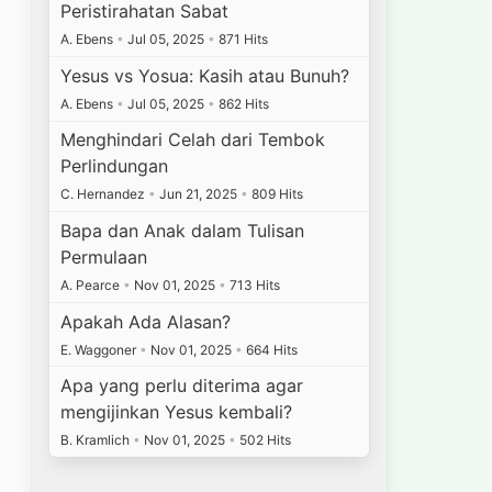
Peristirahatan Sabat
A. Ebens
•
Jul 05, 2025
•
871 Hits
Yesus vs Yosua: Kasih atau Bunuh?
A. Ebens
•
Jul 05, 2025
•
862 Hits
Menghindari Celah dari Tembok
Perlindungan
C. Hernandez
•
Jun 21, 2025
•
809 Hits
Bapa dan Anak dalam Tulisan
Permulaan
A. Pearce
•
Nov 01, 2025
•
713 Hits
Apakah Ada Alasan?
E. Waggoner
•
Nov 01, 2025
•
664 Hits
Apa yang perlu diterima agar
mengijinkan Yesus kembali?
B. Kramlich
•
Nov 01, 2025
•
502 Hits