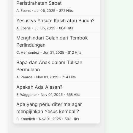
Peristirahatan Sabat
A. Ebens
•
Jul 05, 2025
•
872 Hits
Yesus vs Yosua: Kasih atau Bunuh?
A. Ebens
•
Jul 05, 2025
•
864 Hits
Menghindari Celah dari Tembok
Perlindungan
C. Hernandez
•
Jun 21, 2025
•
812 Hits
Bapa dan Anak dalam Tulisan
Permulaan
A. Pearce
•
Nov 01, 2025
•
714 Hits
Apakah Ada Alasan?
E. Waggoner
•
Nov 01, 2025
•
668 Hits
Apa yang perlu diterima agar
mengijinkan Yesus kembali?
B. Kramlich
•
Nov 01, 2025
•
503 Hits