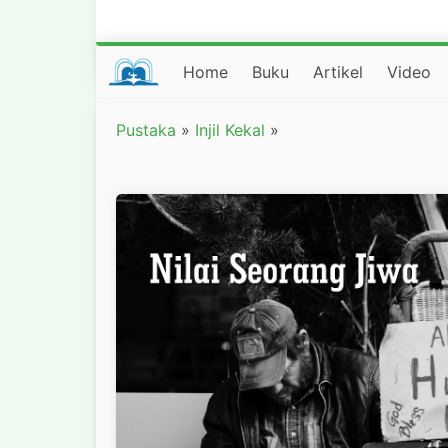
Home
Buku
Artikel
Video
Pustaka
»
Injil Kekal
»