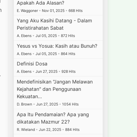
i
Apakah Ada Alasan?
h
E. Waggoner
•
Nov 01, 2025
•
668 Hits
Yang Aku Kasihi Datang - Dalam
Peristirahatan Sabat
A. Ebens
•
Jul 05, 2025
•
872 Hits
Yesus vs Yosua: Kasih atau Bunuh?
A. Ebens
•
Jul 05, 2025
•
864 Hits
Definisi Dosa
A. Ebens
•
Jun 27, 2025
•
928 Hits
.
Mendefinisikan "Jangan Melawan
Kejahatan" dan Penggunaan
Kekuatan…
D. Brown
•
Jun 27, 2025
•
1054 Hits
Apa Itu Pendamaian? Apa yang
dikatakan Mazmur 22?
R. Wieland
•
Jun 22, 2025
•
884 Hits