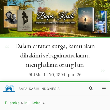
Dalam catatan surga, kamu akan
“
dihakimi sebagaimana kamu
menghakimi orang lain
”
9LtMs, Lt 70, 1894, par. 26
BAPA KASIH INDONESIA
Pustaka
»
Injil Kekal
»