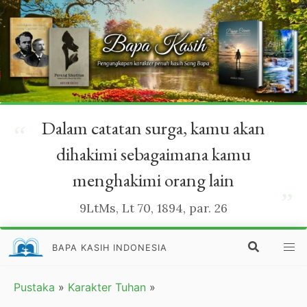
Dalam catatan surga, kamu akan
“
dihakimi sebagaimana kamu
menghakimi orang lain
”
9LtMs, Lt 70, 1894, par. 26
BAPA KASIH INDONESIA
Pustaka
»
Karakter Tuhan
»