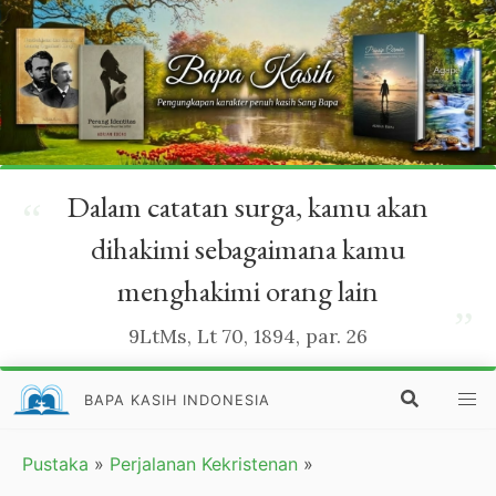
Dalam catatan surga, kamu akan
“
dihakimi sebagaimana kamu
menghakimi orang lain
”
9LtMs, Lt 70, 1894, par. 26
BAPA KASIH INDONESIA
Pustaka
»
Perjalanan Kekristenan
»