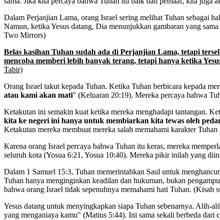
sama. Jika kita percaya bahwa Tuhan itu baik dan pemaaf, kita juga
Dalam Perjanjian Lama, orang Israel sering melihat Tuhan sebaga
Namun, ketika Yesus datang, Dia menunjukkan gambaran yang sama se
Two Mirrors)
Belas kasihan Tuhan sudah ada di Perjanjian Lama, tetapi te
mencoba memberi lebih banyak terang, tetapi hanya ketika Yesu
Tabir)
Orang Israel takut kepada Tuhan. Ketika Tuhan berbicara kepada mer
atau kami akan mati
" (Keluaran 20:19). Mereka percaya bahwa Tu
Ketakutan ini semakin kuat ketika mereka menghadapi tantangan. Ket
kita ke negeri ini hanya untuk membiarkan kita tewas oleh peda
Ketakutan mereka membuat mereka salah memahami karakter Tuhan 
Karena orang Israel percaya bahwa Tuhan itu keras, mereka mempe
seluruh kota (Yosua 6:21, Yosua 10:40). Mereka pikir inilah yang dii
Dalam 1 Samuel 15:3, Tuhan memerintahkan Saul untuk menghancurk
Tuhan hanya menginginkan keadilan dan hukuman, bukan pengampun
bahwa orang Israel tidak sepenuhnya memahami hati Tuhan. (Kisah su
Yesus datang untuk menyingkapkan siapa Tuhan sebenarnya. Alih-a
yang menganiaya kamu" (Matius 5:44). Ini sama sekali berbeda dari