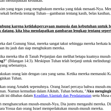
 akan menunjukkan kebaikan.
i hakim yang tegas yang menghukum mereka yang tidak menaati-Nya. 
kali berbeda tentang Tuhan—gambaran tentang kasih, belas kasihan, d
rselubung karena ketidakpercayaan manusia dan kebutuhan untuk
s datang, kita bisa mendapatkan gambaran lengkap tentang sepert
eka dari Gunung Sinai, mereka sangat takut sehingga mereka berkata 
han itu jauh dan siap menghukum mereka.
ika mereka tiba di Tanah Perjanjian dan melihat betapa kuatnya musu
ng?
" (Bilangan 14:3). Meskipun Tuhan telah berjanji untuk melindung
yang sebenarnya.
rlakukan orang lain dengan cara yang sama. Ketika mereka memasuki
nginkan Tuhan.
an orang Amalek sepenuhnya. Orang Israel percaya bahwa musuh-musu
an. Namun kemudian dalam Alkitab, Tuhan berkata, "
Aku mengingin
lit ini dibahas dalam
Keadilan Alamiah dan Pendaiamaian
serta Musa 
lih menghancurkan musuh-musuh-Nya, Dia justru mengasihi mereka. D
 cara Yosua dan orang Israel memperlakukan musuh-musuh mereka.