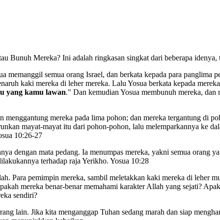
u Bunuh Mereka? Ini adalah ringkasan singkat dari beberapa idenya, tet
ua memanggil semua orang Israel, dan berkata kepada para panglima 
uh kaki mereka di leher mereka. Lalu Yosua berkata kepada mereka, "
u yang kamu lawan
." Dan kemudian Yosua membunuh mereka, dan m
menggantung mereka pada lima pohon; dan mereka tergantung di poh
urunkan mayat-mayat itu dari pohon-pohon, lalu melemparkannya ke d
Yosua 10:26-27
anya dengan mata pedang. Ia menumpas mereka, yakni semua orang yang
ilakukannya terhadap raja Yerikho. Yosua 10:28
llah. Para pemimpin mereka, sambil meletakkan kaki mereka di leher 
apakah mereka benar-benar memahami karakter Allah yang sejati? Apaka
eka sendiri?
ang lain. Jika kita menganggap Tuhan sedang marah dan siap mengha