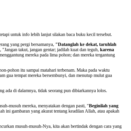
api untuk info lebih lanjut silakan baca buku kecil tersebut.
perang yang pergi bersamanya,
"Datanglah ke dekat, taruhlah
Jangan takut, jangan gentar; jadilah kuat dan teguh,
karena
enggantung mereka pada lima pohon; dan mereka tergantung
on-pohon itu sampai matahari terbenam. Maka pada waktu
alam gua tempat mereka bersembunyi, dan menutup mulut gua
 ada di dalamnya, tidak seorang pun dibiarkannya lolos.
musuh-musuh mereka, menyatakan dengan pasti, "
Beginilah yang
h ini gambaran yang akurat tentang keadilan Allah, atau apakah
ncurkan musuh-musuh-Nya, kita akan bertindak dengan cara yang