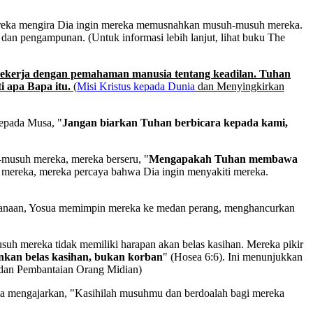
Mereka mengira Dia ingin mereka memusnahkan musuh-musuh mereka.
an pengampunan. (Untuk informasi lebih lanjut, lihat buku The
 bekerja dengan pemahaman manusia tentang keadilan. Tuhan
i apa Bapa itu.
(
Misi Kristus kepada Dunia
dan Menyingkirkan
kepada Musa, "
Jangan biarkan Tuhan berbicara kepada kami,
h-musuh mereka, mereka berseru, "
Mengapakah Tuhan membawa
i mereka, mereka percaya bahwa Dia ingin menyakiti mereka.
 Kanaan, Yosua memimpin mereka ke medan perang, menghancurkan
h mereka tidak memiliki harapan akan belas kasihan. Mereka pikir
kan belas kasihan, bukan korban
" (Hosea 6:6). Ini menunjukkan
dan Pembantaian Orang Midian)
ia mengajarkan, "Kasihilah musuhmu dan berdoalah bagi mereka