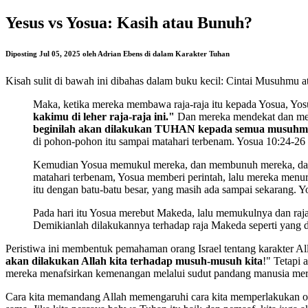
Yesus vs Yosua: Kasih atau Bunuh?
Diposting Jul 05, 2025 oleh Adrian Ebens di dalam Karakter Tuhan
Kisah sulit di bawah ini dibahas dalam buku kecil: Cintai Musuhmu ata
Maka, ketika mereka membawa raja-raja itu kepada Yosua, Yos
kakimu di leher raja-raja ini."
Dan mereka mendekat dan menar
beginilah akan dilakukan TUHAN kepada semua musuhm
di pohon-pohon itu sampai matahari terbenam. Yosua 10:24-26
Kemudian Yosua memukul mereka, dan membunuh mereka, dan 
matahari terbenam, Yosua memberi perintah, lalu mereka men
itu dengan batu-batu besar, yang masih ada sampai sekarang. 
Pada hari itu Yosua merebut Makeda, lalu memukulnya dan raj
Demikianlah dilakukannya terhadap raja Makeda seperti yang d
Peristiwa ini membentuk pemahaman orang Israel tentang karakter A
akan dilakukan Allah kita terhadap musuh-musuh kita
!" Tetapi 
mereka menafsirkan kemenangan melalui sudut pandang manusia mer
Cara kita memandang Allah memengaruhi cara kita memperlakukan or